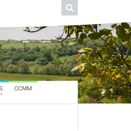
S
CCMM
ns