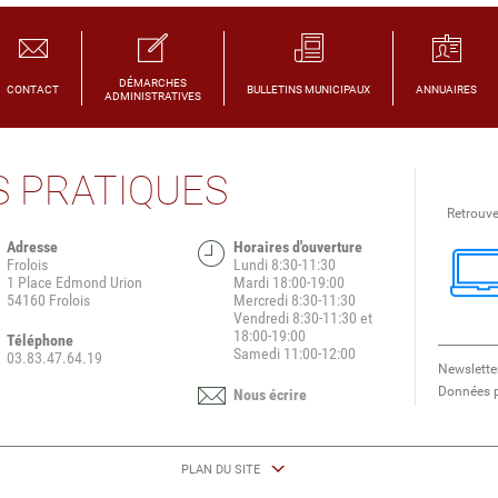
DÉMARCHES
CONTACT
BULLETINS MUNICIPAUX
ANNUAIRES
ADMINISTRATIVES
 PRATIQUES
Retrouve
Adresse
Horaires d'ouverture
Frolois
Lundi 8:30-11:30
1 Place Edmond Urion
Mardi 18:00-19:00
54160 Frolois
Mercredi 8:30-11:30
Vendredi 8:30-11:30 et
18:00-19:00
Téléphone
​​​​​​​Samedi 11:00-12:00
03.83.47.64.19
Newslette
Données p
Nous écrire
PLAN DU SITE