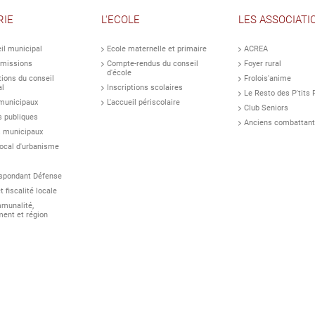
RIE
L'ECOLE
LES ASSOCIATI
il municipal
Ecole maternelle et primaire
ACREA
missions
Compte-rendus du conseil
Foyer rural
d'école
tions du conseil
Frolois'anime
al
Inscriptions scolaires
Le Resto des P'tits 
 municipaux
L'accueil périscolaire
Club Seniors
s publiques
Anciens combattan
s municipaux
local d'urbanisme
espondant Défense
 fiscalité locale
munalité,
ent et région