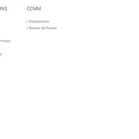
ONS
CCMM
Présentation
Revues de Presse
Princes
ts