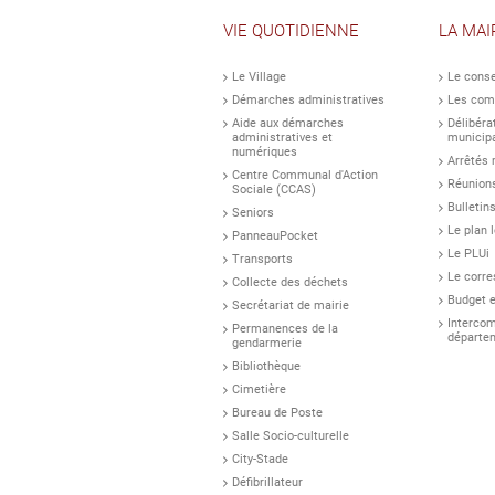
VIE QUOTIDIENNE
LA MAI
Le Village
Le conse
Démarches administratives
Les com
Aide aux démarches
Délibéra
administratives et
municip
numériques
Arrêtés
Centre Communal d'Action
Réunion
Sociale (CCAS)
Bulletin
Seniors
Le plan 
PanneauPocket
Le PLUi
Transports
Le corr
Collecte des déchets
Budget et
Secrétariat de mairie
Intercom
Permanences de la
départem
gendarmerie
Bibliothèque
Cimetière
Bureau de Poste
Salle Socio-culturelle
City-Stade
Défibrillateur