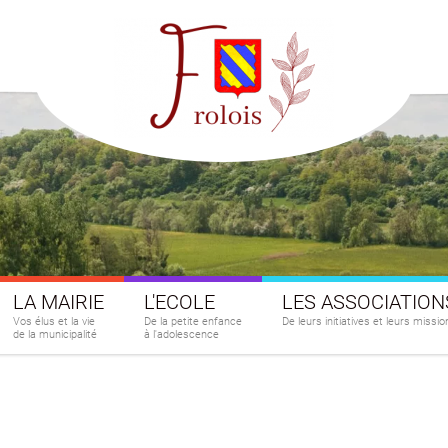
LA MAIRIE
L'ECOLE
LES ASSOCIATION
Vos élus et la vie
De la petite enfance
De leurs initiatives et leurs missio
de la municipalité
à l'adolescence