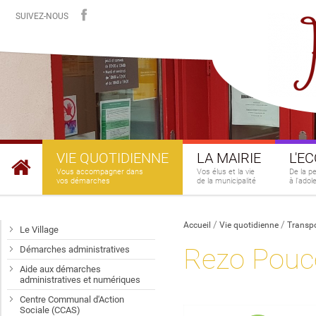
SUIVEZ-NOUS
VIE QUOTIDIENNE
LA MAIRIE
L'E
Vous accompagner dans
Vos élus et la vie
De la p
vos démarches
de la municipalité
à l'ado
Accueil
Vie quotidienne
Transp
Le Village
Rezo Pouc
Démarches administratives
Aide aux démarches
administratives et numériques
Centre Communal d'Action
Sociale (CCAS)