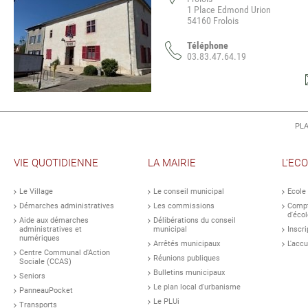
1 Place Edmond Urion
54160 Frolois
Téléphone
03.83.47.64.19
PLA
VIE QUOTIDIENNE
LA MAIRIE
L'EC
Le Village
Le conseil municipal
Ecole
Démarches administratives
Les commissions
Compt
d'écol
Aide aux démarches
Délibérations du conseil
administratives et
municipal
Inscri
numériques
Arrêtés municipaux
L'accu
Centre Communal d'Action
Réunions publiques
Sociale (CCAS)
Bulletins municipaux
Seniors
Le plan local d'urbanisme
PanneauPocket
Le PLUi
Transports