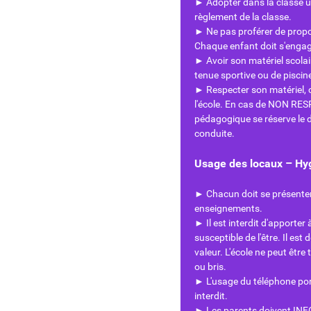
► Adopter dans la classe une
règlement de la classe.
► Ne pas proférer de propos
Chaque enfant doit s'engage
► Avoir son matériel scolai
tenue sportive ou de pisci
► Respecter son matériel, c
l'école. En cas de NON RE
pédagogique se réserve le d
conduite.
Usage des locaux – Hyg
► Chacun doit se présenter
enseignements.
► Il est interdit d'apporter
susceptible de l'être. Il est
valeur. L'école ne peut être
ou bris.
► L'usage du téléphone por
interdit.
► Les parents doivent INFO