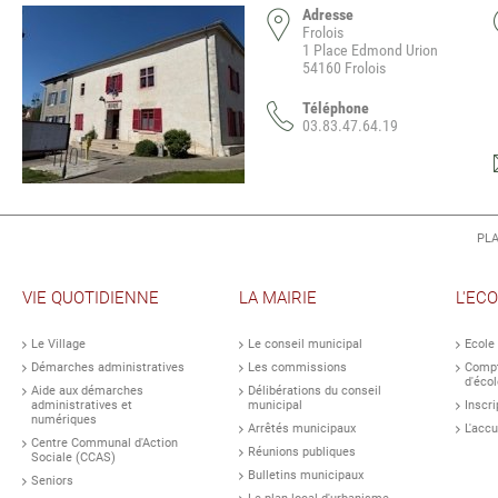
Adresse
Frolois
1 Place Edmond Urion
54160 Frolois
Téléphone
03.83.47.64.19
PLA
VIE QUOTIDIENNE
LA MAIRIE
L'EC
Le Village
Le conseil municipal
Ecole
Démarches administratives
Les commissions
Compt
d'écol
Aide aux démarches
Délibérations du conseil
administratives et
municipal
Inscri
numériques
Arrêtés municipaux
L'accu
Centre Communal d'Action
Réunions publiques
Sociale (CCAS)
Bulletins municipaux
Seniors