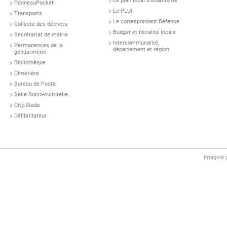
Le plan local d'urbanisme
PanneauPocket
Le PLUi
Transports
Le correspondant Défense
Collecte des déchets
Budget et fiscalité locale
Secrétariat de mairie
Intercommunalité,
Permanences de la
département et région
gendarmerie
Bibliothèque
Cimetière
Bureau de Poste
Salle Socio-culturelle
City-Stade
Défibrillateur
Imaginé 