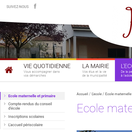
SUIVEZ-NOUS
VIE QUOTIDIENNE
LA MAIRIE
L'E
Vous accompagner dans
Vos élus et la vie
De la p
vos démarches
de la municipalité
à l'ado
Accueil
L'ecole
Ecole maternelle
Ecole maternelle et primaire
Ecole mater
Compte-rendus du conseil
d'école
Inscriptions scolaires
L'accueil périscolaire