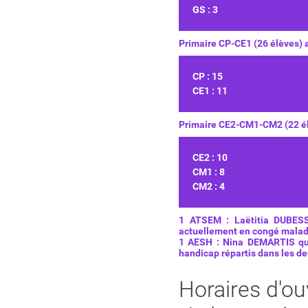
GS : 3
Primaire CP-CE1 (26 élèves
CP : 15
CE1 : 11
Primaire CE2-CM1-CM2 (22 él
CE2 : 10
CM1 : 8
CM2 : 4
1 ATSEM : Laëtitia DUBESS
actuellement en congé malad
1 AESH : Nina DEMARTIS qui
handicap répartis dans les d
Horaires d'ou