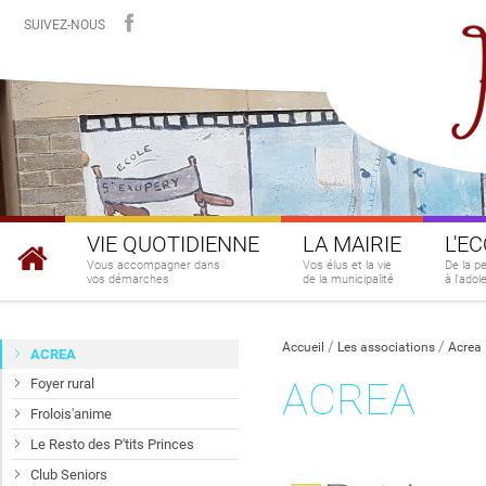
SUIVEZ-NOUS
VIE QUOTIDIENNE
LA MAIRIE
L'E
Vous accompagner dans
Vos élus et la vie
De la p
vos démarches
de la municipalité
à l'ado
Accueil
Les associations
Acrea
ACREA
ACREA
Foyer rural
Frolois'anime
Le Resto des P'tits Princes
Club Seniors