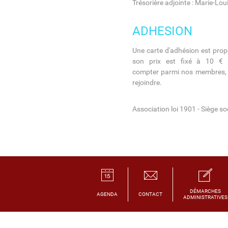
Trésorière adjointe : Marie-Lo
ADHESION
Une carte d'adhésion est propo
son prix est fixé à 10 € 
compter parmi nos membres, n
rejoindre.
Association loi 1901 - Siège soc
DÉMARCHES
AGENDA
CONTACT
ADMINISTRATIVES