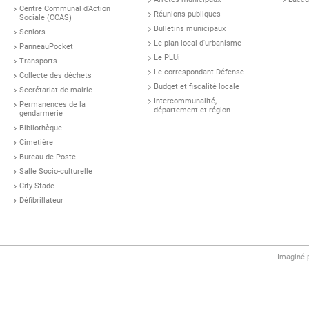
Centre Communal d'Action
Réunions publiques
Sociale (CCAS)
Bulletins municipaux
Seniors
Le plan local d'urbanisme
PanneauPocket
Le PLUi
Transports
Le correspondant Défense
Collecte des déchets
Budget et fiscalité locale
Secrétariat de mairie
Intercommunalité,
Permanences de la
département et région
gendarmerie
Bibliothèque
Cimetière
Bureau de Poste
Salle Socio-culturelle
City-Stade
Défibrillateur
Imaginé 