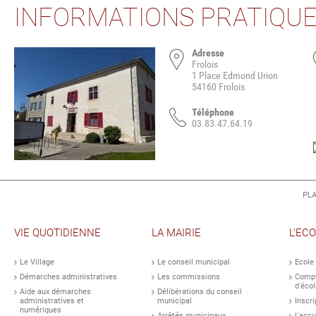
INFORMATIONS PRATIQU
Adresse
Frolois
1 Place Edmond Urion
54160 Frolois
Téléphone
03.83.47.64.19
PLA
VIE QUOTIDIENNE
LA MAIRIE
L'EC
Le Village
Le conseil municipal
Ecole
Démarches administratives
Les commissions
Compt
d'écol
Aide aux démarches
Délibérations du conseil
administratives et
municipal
Inscri
numériques
Arrêtés municipaux
L'accu