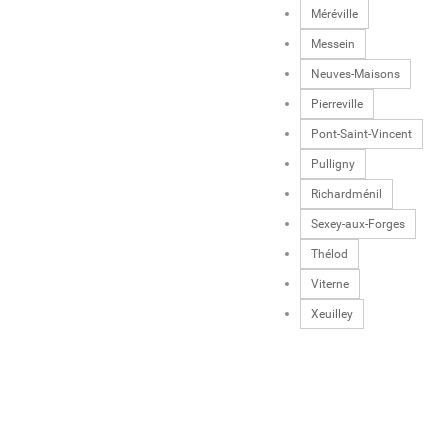
Méréville
Messein
Neuves-Maisons
Pierreville
Pont-Saint-Vincent
Pulligny
Richardménil
Sexey-aux-Forges
Thélod
Viterne
Xeuilley