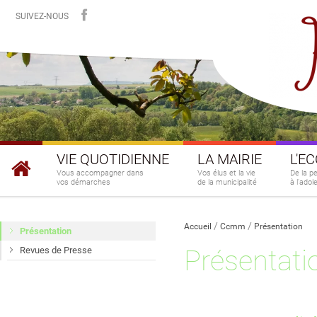
SUIVEZ-NOUS
VIE QUOTIDIENNE
LA MAIRIE
L'E
Vous accompagner dans
Vos élus et la vie
De la p
vos démarches
de la municipalité
à l'ado
Accueil
Ccmm
Présentation
Présentation
Présentati
Revues de Presse