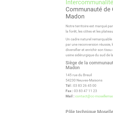
Intercommunalit
Communauté de 
Madon
Notre territoire est marqué par 
la forêt, les côtes et les platea
Un cadre naturel remarquable
par une reconversion réussie, l
diversifier et enrichir son tiss
usine sidérurgique du sud de l
Siège de la communau
Madon
145 rue du Breuil
54230 Neuves-Maisons
Tél :
03 83 26 45 00
Fax :
03 83 47 11 23
Mail :
contact@cc-mosellemad
Pôle technique Mosell