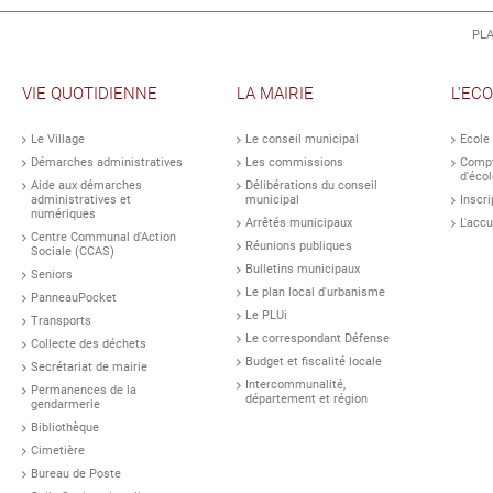
PLA
VIE QUOTIDIENNE
LA MAIRIE
L'EC
Le Village
Le conseil municipal
Ecole
Démarches administratives
Les commissions
Compt
d'écol
Aide aux démarches
Délibérations du conseil
administratives et
municipal
Inscri
numériques
Arrêtés municipaux
L'accu
Centre Communal d'Action
Réunions publiques
Sociale (CCAS)
Bulletins municipaux
Seniors
Le plan local d'urbanisme
PanneauPocket
Le PLUi
Transports
Le correspondant Défense
Collecte des déchets
Budget et fiscalité locale
Secrétariat de mairie
Intercommunalité,
Permanences de la
département et région
gendarmerie
Bibliothèque
Cimetière
Bureau de Poste