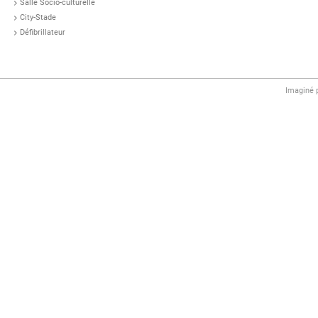
Salle Socio-culturelle
City-Stade
Défibrillateur
Imaginé 