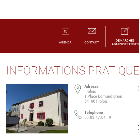
DÉMARCHES
AGENDA
CONTACT
ADMINISTRATIVES
INFORMATIONS PRATIQU
Adresse
Frolois
1 Place Edmond Urion
54160 Frolois
Téléphone
03.83.47.64.19