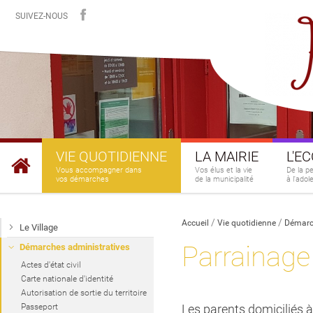
SUIVEZ-NOUS
VIE QUOTIDIENNE
LA MAIRIE
L'E
Vous accompagner dans
Vos élus et la vie
De la p
vos démarches
de la municipalité
à l'ado
Accueil
Vie quotidienne
Démarc
Le Village
Parrainage
Démarches administratives
Actes d'état civil
Carte nationale d'identité
Autorisation de sortie du territoire
Passeport
Les parents domiciliés 