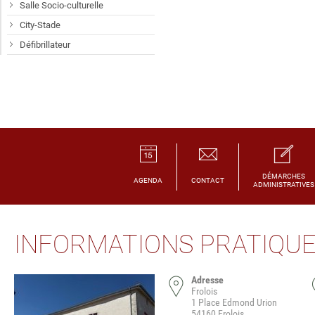
Salle Socio-culturelle
City-Stade
Défibrillateur
DÉMARCHES
AGENDA
CONTACT
ADMINISTRATIVES
INFORMATIONS PRATIQU
Adresse
Frolois
1 Place Edmond Urion
54160 Frolois