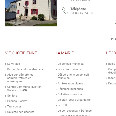
Téléphone
03.83.47.64.19
PLA
VIE QUOTIDIENNE
LA MAIRIE
L'EC
Le Village
Le conseil municipal
Ecole
Démarches administratives
Les commissions
Compt
d'écol
Aide aux démarches
Délibérations du conseil
administratives et
municipal
Inscri
numériques
Arrêtés municipaux
L'accu
Centre Communal d'Action
Réunions publiques
Sociale (CCAS)
Bulletins municipaux
Seniors
Le plan local d'urbanisme
PanneauPocket
Le PLUi
Transports
Le correspondant Défense
Collecte des déchets