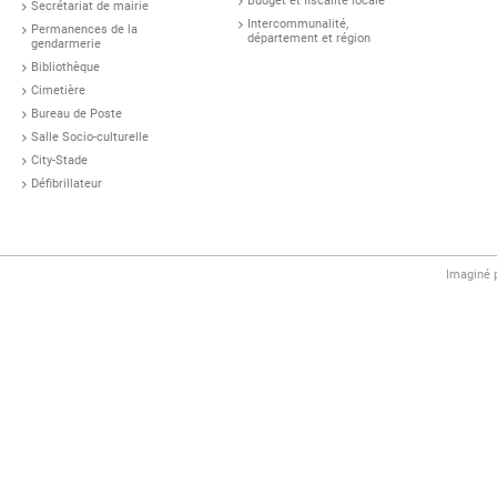
Budget et fiscalité locale
Secrétariat de mairie
Intercommunalité,
Permanences de la
département et région
gendarmerie
Bibliothèque
Cimetière
Bureau de Poste
Salle Socio-culturelle
City-Stade
Défibrillateur
Imaginé 