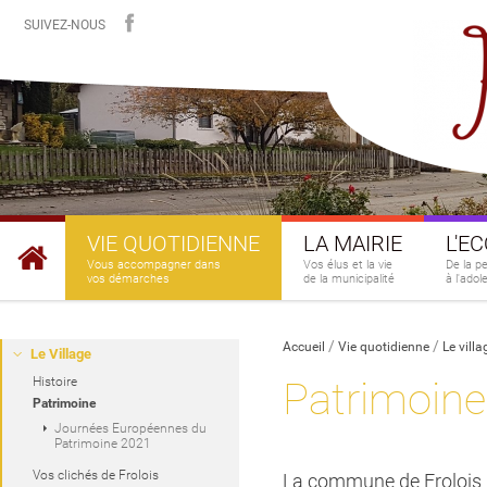
SUIVEZ-NOUS
VIE QUOTIDIENNE
LA MAIRIE
L'E
Vous accompagner dans
Vos élus et la vie
De la p
vos démarches
de la municipalité
à l'ado
Accueil
Vie quotidienne
Le villa
Le Village
Histoire
Patrimoine
Patrimoine
Journées Européennes du
Patrimoine 2021
Vos clichés de Frolois
La commune de Frolois