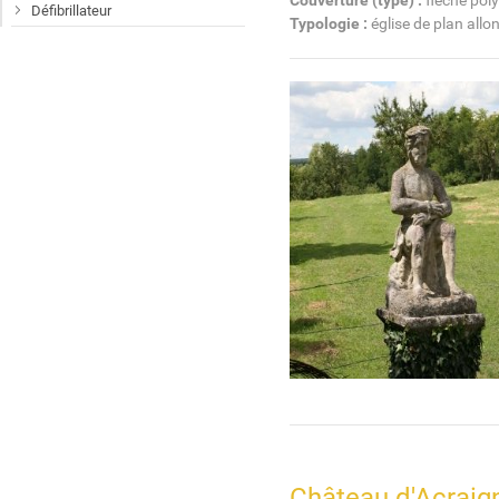
Couverture (type) :
flèche poly
Défibrillateur
Typologie :
église de plan allo
Château d'Acraig