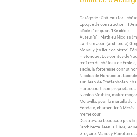
Catégorie : Château fort, chât
Epoque de construction : 13e siè
siècle ; 1er quart 18e siècle
Auteur(s) : Mathieu Nicolas (
La Hiere Jean (architecte) Grégo
Mansuy (tailleur de pierre) Féri
Historique : Les comtes de Va
maîtres du château de Frolois, 
siècle, la forteresse connut 
Nicolas de Haraucourt l'acquie
sur Jean de Pfaffenhofen, chan
Haraucourt, son propriétaire 
Nicolas Mathieu, maître maço
Méréville, pour la muraille de
Fondeur, charpentier à Mérévill
même cour.
Des travaux beaucoup plus imp
l'architecte Jean la Hiere, leque
Grégoire, Mansuy Panottin et Ja