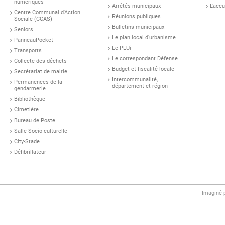
numériques
Arrêtés municipaux
L'accu
Centre Communal d'Action
Réunions publiques
Sociale (CCAS)
Bulletins municipaux
Seniors
Le plan local d'urbanisme
PanneauPocket
Le PLUi
Transports
Le correspondant Défense
Collecte des déchets
Budget et fiscalité locale
Secrétariat de mairie
Intercommunalité,
Permanences de la
département et région
gendarmerie
Bibliothèque
Cimetière
Bureau de Poste
Salle Socio-culturelle
City-Stade
Défibrillateur
Imaginé 