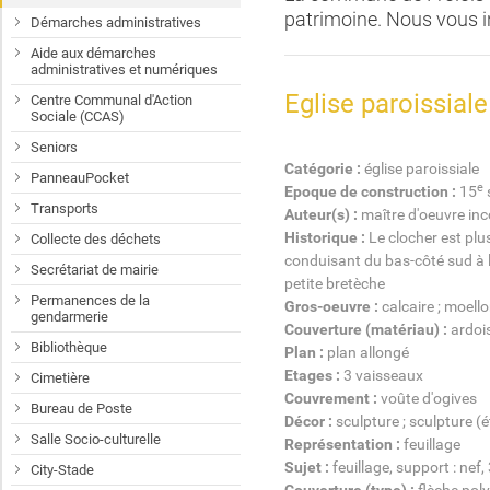
patrimoine. Nous vous in
Démarches administratives
Aide aux démarches
administratives et numériques
Eglise paroissiale
Centre Communal d'Action
Sociale (CCAS)
Seniors
Catégorie :
église paroissiale
PanneauPocket
e
Epoque de construction :
15
s
Transports
Auteur(s) :
maître d'oeuvre in
Historique :
Le clocher est plus
Collecte des déchets
conduisant du bas-côté sud à l
Secrétariat de mairie
petite bretèche
Permanences de la
Gros-oeuvre :
calcaire ; moello
gendarmerie
Couverture (matériau) :
ardoi
Bibliothèque
Plan :
plan allongé
Etages :
3 vaisseaux
Cimetière
Couvrement :
voûte d'ogives
Bureau de Poste
Décor :
sculpture ; sculpture (
Salle Socio-culturelle
Représentation :
feuillage
Sujet :
feuillage, support : nef,
City-Stade