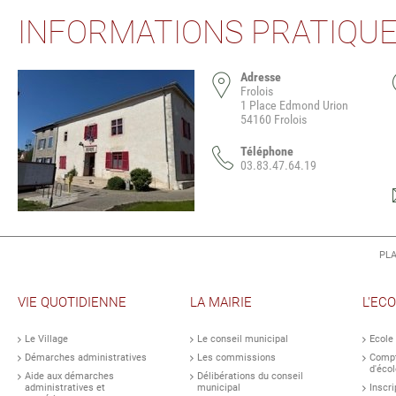
INFORMATIONS PRATIQU
Adresse
Frolois
1 Place Edmond Urion
54160 Frolois
Téléphone
03.83.47.64.19
PLA
VIE QUOTIDIENNE
LA MAIRIE
L'EC
Le Village
Le conseil municipal
Ecole
Démarches administratives
Les commissions
Compt
d'écol
Aide aux démarches
Délibérations du conseil
administratives et
municipal
Inscri