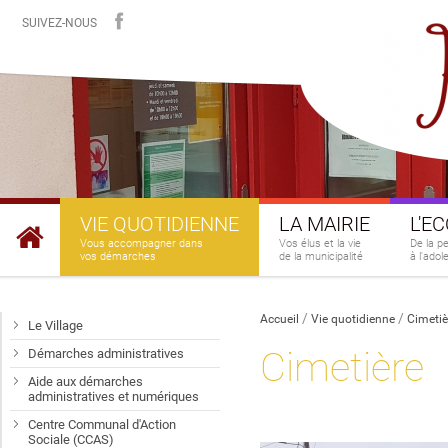
SUIVEZ-NOUS
VIE QUOTIDIENNE
LA MAIRIE
L'E
Vous accompagner dans
Vos élus et la vie
De la p
vos démarches
de la municipalité
à l'ado
Accueil
Vie quotidienne
Cimetiè
Le Village
Cimetière
Démarches administratives
Aide aux démarches
administratives et numériques
Centre Communal d'Action
Sociale (CCAS)