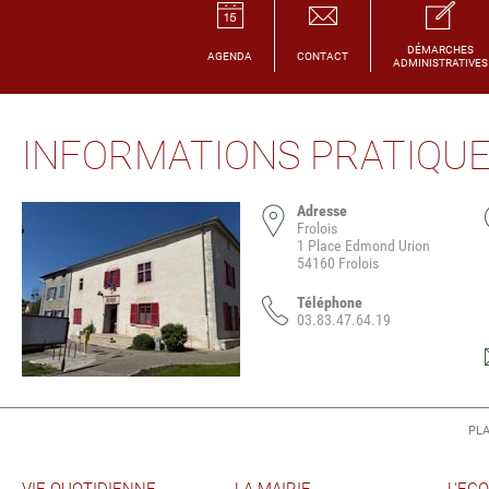
DÉMARCHES
AGENDA
CONTACT
ADMINISTRATIVES
INFORMATIONS PRATIQU
Adresse
Frolois
1 Place Edmond Urion
54160 Frolois
Téléphone
03.83.47.64.19
PLA