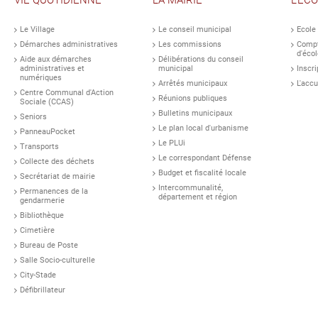
VIE QUOTIDIENNE
LA MAIRIE
L'EC
Le Village
Le conseil municipal
Ecole
Démarches administratives
Les commissions
Compt
d'écol
Aide aux démarches
Délibérations du conseil
administratives et
municipal
Inscri
numériques
Arrêtés municipaux
L'accu
Centre Communal d'Action
Réunions publiques
Sociale (CCAS)
Bulletins municipaux
Seniors
Le plan local d'urbanisme
PanneauPocket
Le PLUi
Transports
Le correspondant Défense
Collecte des déchets
Budget et fiscalité locale
Secrétariat de mairie
Intercommunalité,
Permanences de la
département et région
gendarmerie
Bibliothèque
Cimetière
Bureau de Poste
Salle Socio-culturelle
City-Stade
Défibrillateur