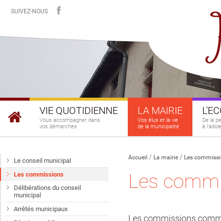
SUIVEZ-NOUS
VIE QUOTIDIENNE
LA MAIRIE
L'E
Vous accompagner dans
Vos élus et la vie
De la p
vos démarches
de la municipalité
à l'ado
Accueil
La mairie
Les commiss
Le conseil municipal
Les commi
Les commissions
Délibérations du conseil
municipal
Arrêtés municipaux
Les commissions commun