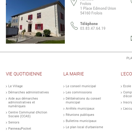
Frolois
1 Place Edmond Urion
54160 Frolois
Téléphone
03.83.47.64.19
PLA
VIE QUOTIDIENNE
LA MAIRIE
L'EC
Le Village
Le conseil municipal
Ecole
Démarches administratives
Les commissions
Compt
d'écol
Aide aux démarches
Délibérations du conseil
administratives et
municipal
Inscri
numériques
Arrêtés municipaux
L'accu
Centre Communal d'Action
Réunions publiques
Sociale (CCAS)
Bulletins municipaux
Seniors
Le plan local d'urbanisme
PanneauPocket