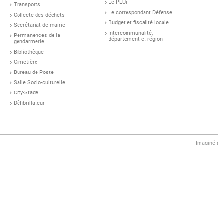
Le PLUi
Transports
Le correspondant Défense
Collecte des déchets
Budget et fiscalité locale
Secrétariat de mairie
Intercommunalité,
Permanences de la
département et région
gendarmerie
Bibliothèque
Cimetière
Bureau de Poste
Salle Socio-culturelle
City-Stade
Défibrillateur
Imaginé 