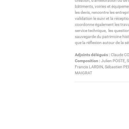
création, d'amélioration ou d
bâtiments, voiries et équipem
les devis, rencontre les entrep
validation le suivi et la récepti
coordonne également les trava
service technique, les questio
sauvegarde du patrimoine histo
que la réflexion autour de la sé
Adjoints délégués :
Claude C
Composition :
Julien POSTE, 
Francis LARDIN, Sébastien PE
MAIGRAT