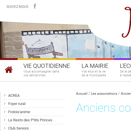
SUIVEZ-NOUS
VIE QUOTIDIENNE
LA MAIRIE
L'E
Vous accompagner dans
Vos élus et la vie
De la p
vos démarches
de la municipalité
à l'ado
Accueil
Les associations
Ancie
ACREA
Anciens c
Foyer rural
Frolois'anime
Le Resto des P'tits Princes
Club Seniors