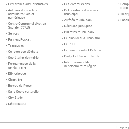
Démarches administratives
Les commissions
Compt
d'écol
Aide aux démarches
Délibérations du conseil
administratives et
municipal
Inscri
numériques
Arrêtés municipaux
L'accu
Centre Communal d'Action
Réunions publiques
Sociale (CCAS)
Bulletins municipaux
Seniors
Le plan local d'urbanisme
PanneauPocket
Le PLUi
Transports
Le correspondant Défense
Collecte des déchets
Budget et fiscalité locale
Secrétariat de mairie
Intercommunalité,
Permanences de la
département et région
gendarmerie
Bibliothèque
Cimetière
Bureau de Poste
Salle Socio-culturelle
City-Stade
Défibrillateur
Imaginé 