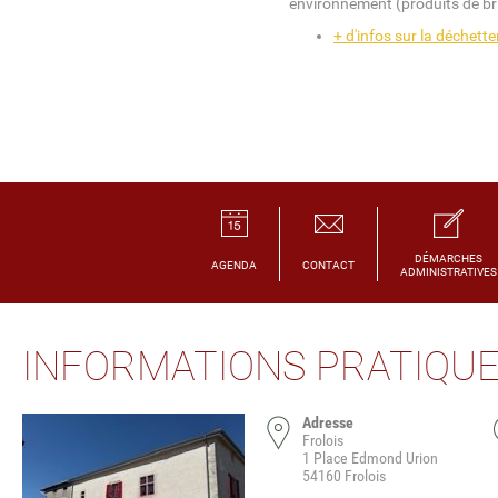
environnement (produits de b
+ d'infos sur la déchette
DÉMARCHES
AGENDA
CONTACT
ADMINISTRATIVES
INFORMATIONS PRATIQU
Adresse
Frolois
1 Place Edmond Urion
54160 Frolois