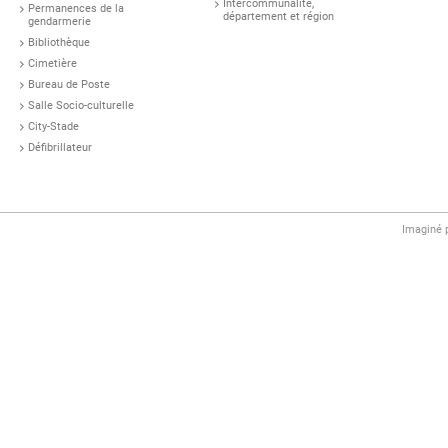
Intercommunalité,
Permanences de la
département et région
gendarmerie
Bibliothèque
Cimetière
Bureau de Poste
Salle Socio-culturelle
City-Stade
Défibrillateur
Imaginé 