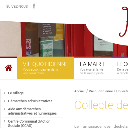
SUIVEZ-NOUS
VIE QUOTIDIENNE
LA MAIRIE
L'E
Vous accompagner dans
Vos élus et la vie
De la p
vos démarches
de la municipalité
à l'ado
Accueil
Vie quotidienne
Collect
Le Village
Collecte d
Démarches administratives
Aide aux démarches
administratives et numériques
Centre Communal d'Action
Sociale (CCAS)
Le ramassage des déchets