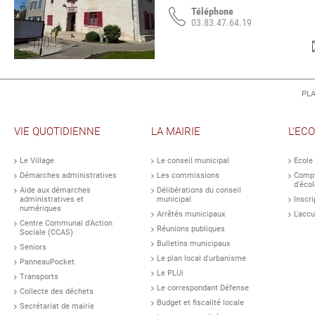
Téléphone
03.83.47.64.19
PLA
VIE QUOTIDIENNE
LA MAIRIE
L'EC
Le Village
Le conseil municipal
Ecole
Démarches administratives
Les commissions
Compt
d'écol
Aide aux démarches
Délibérations du conseil
administratives et
municipal
Inscri
numériques
Arrêtés municipaux
L'accu
Centre Communal d'Action
Réunions publiques
Sociale (CCAS)
Bulletins municipaux
Seniors
Le plan local d'urbanisme
PanneauPocket
Le PLUi
Transports
Le correspondant Défense
Collecte des déchets
Budget et fiscalité locale
Secrétariat de mairie