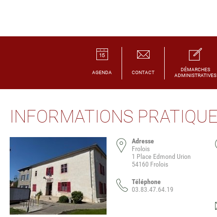
DÉMARCHES
AGENDA
CONTACT
ADMINISTRATIVES
INFORMATIONS PRATIQU
Adresse
Frolois
1 Place Edmond Urion
54160 Frolois
Téléphone
03.83.47.64.19