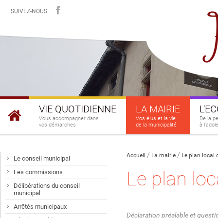
SUIVEZ-NOUS
VIE QUOTIDIENNE
LA MAIRIE
L'E
Vous accompagner dans
Vos élus et la vie
De la p
vos démarches
de la municipalité
à l'ado
Accueil
La mairie
Le plan local
Le conseil municipal
Le plan lo
Les commissions
Délibérations du conseil
municipal
Arrêtés municipaux
Déclaration préalable et questi