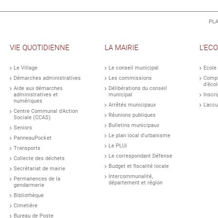
PLA
VIE QUOTIDIENNE
LA MAIRIE
L'EC
Le Village
Le conseil municipal
Ecole
Démarches administratives
Les commissions
Compt
d'écol
Aide aux démarches
Délibérations du conseil
administratives et
municipal
Inscri
numériques
Arrêtés municipaux
L'accu
Centre Communal d'Action
Réunions publiques
Sociale (CCAS)
Bulletins municipaux
Seniors
Le plan local d'urbanisme
PanneauPocket
Le PLUi
Transports
Le correspondant Défense
Collecte des déchets
Budget et fiscalité locale
Secrétariat de mairie
Intercommunalité,
Permanences de la
département et région
gendarmerie
Bibliothèque
Cimetière
Bureau de Poste