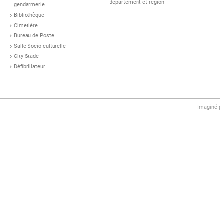
département et région
gendarmerie
Bibliothèque
Cimetière
Bureau de Poste
Salle Socio-culturelle
City-Stade
Défibrillateur
Imaginé 