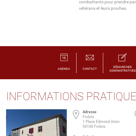
combattants pour prendre part 
vétérans et leurs proches.
DÉMARCHES
AGENDA
CONTACT
ADMINISTRATIVES
INFORMATIONS PRATIQU
Adresse
Frolois
1 Place Edmond Urion
54160 Frolois