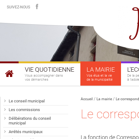
SUIVEZ-NOUS
VIE QUOTIDIENNE
LA MAIRIE
L'E
Vous accompagner dans
Vos élus et la vie
De la p
vos démarches
de la municipalité
à l'ado
Accueil
La mairie
Le correspon
Le conseil municipal
Le corres
Les commissions
Délibérations du conseil
municipal
Arrêtés municipaux
La fonction de Correspo