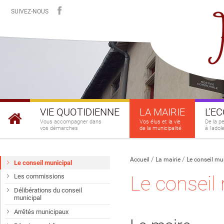
SUIVEZ-NOUS
VIE QUOTIDIENNE
LA MAIRIE
L'E
Vous accompagner dans
Vos élus et la vie
De la p
vos démarches
de la municipalité
à l'ado
Accueil
La mairie
Le conseil mu
Le conseil municipal
Le conseil
Les commissions
Délibérations du conseil
municipal
Arrêtés municipaux