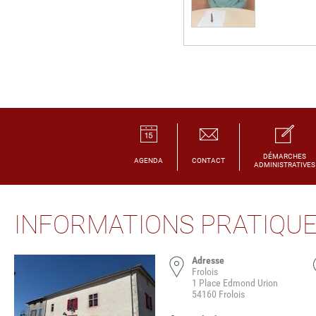
DÉMARCHES
AGENDA
CONTACT
ADMINISTRATIVES
INFORMATIONS PRATIQU
Adresse
Frolois
1 Place Edmond Urion
54160 Frolois