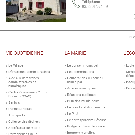
Téléphone
03.83.47.64.19
PLA
VIE QUOTIDIENNE
LA MAIRIE
L'EC
Le Village
Le conseil municipal
Ecole
Démarches administratives
Les commissions
Compt
d'écol
Aide aux démarches
Délibérations du conseil
administratives et
municipal
Inscri
numériques
Arrêtés municipaux
L'accu
Centre Communal d'Action
Réunions publiques
Sociale (CCAS)
Bulletins municipaux
Seniors
Le plan local d'urbanisme
PanneauPocket
Le PLUi
Transports
Le correspondant Défense
Collecte des déchets
Budget et fiscalité locale
Secrétariat de mairie
Intercommunalité,
Permanences de la