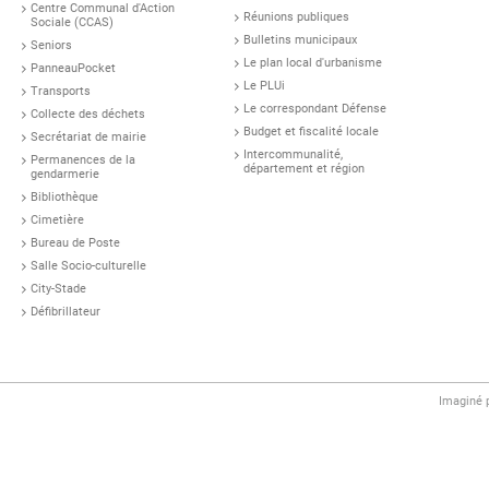
Centre Communal d'Action
Réunions publiques
Sociale (CCAS)
Bulletins municipaux
Seniors
Le plan local d'urbanisme
PanneauPocket
Le PLUi
Transports
Le correspondant Défense
Collecte des déchets
Budget et fiscalité locale
Secrétariat de mairie
Intercommunalité,
Permanences de la
département et région
gendarmerie
Bibliothèque
Cimetière
Bureau de Poste
Salle Socio-culturelle
City-Stade
Défibrillateur
Imaginé 