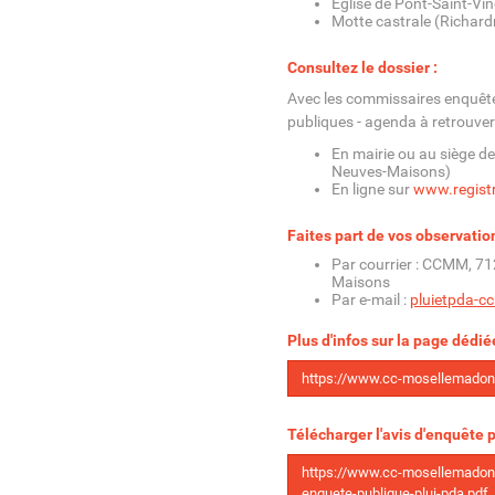
Église de Pont-Saint-Vi
Motte castrale (Richard
Consultez le dossier :
Avec les commissaires enquêt
publiques - agenda à retrouver 
En mairie ou au siège d
Neuves-Maisons)
En ligne sur
www.regist
Faites part de vos observation
Par courrier : CCMM, 7
Maisons
Par e-mail :
pluietpda-c
Plus d'infos sur la page dédié
https://www.cc-mosellemadon.
Télécharger l'avis d'enquête p
https://www.cc-mosellemadon.
enquete-publique-plui-pda.pdf