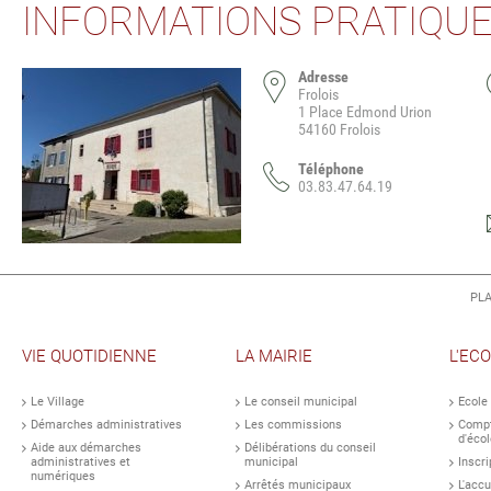
INFORMATIONS PRATIQU
Adresse
Frolois
1 Place Edmond Urion
54160 Frolois
Téléphone
03.83.47.64.19
PLA
VIE QUOTIDIENNE
LA MAIRIE
L'EC
Le Village
Le conseil municipal
Ecole
Démarches administratives
Les commissions
Compt
d'écol
Aide aux démarches
Délibérations du conseil
administratives et
municipal
Inscri
numériques
Arrêtés municipaux
L'accu