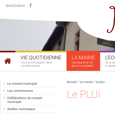
SUIVEZ-NOUS
VIE QUOTIDIENNE
LA MAIRIE
L'E
Vous accompagner dans
Vos élus et la vie
De la p
vos démarches
de la municipalité
à l'ado
Accueil
La mairie
Le plui
Le conseil municipal
Le PLUi
Les commissions
Délibérations du conseil
municipal
Arrêtés municipaux