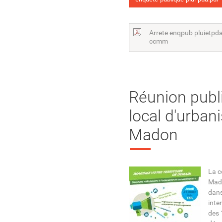
Arrete enqpub pluietpd
ccmm
Réunion publi
local d'urban
Madon
La 
Mado
dans
inte
des 