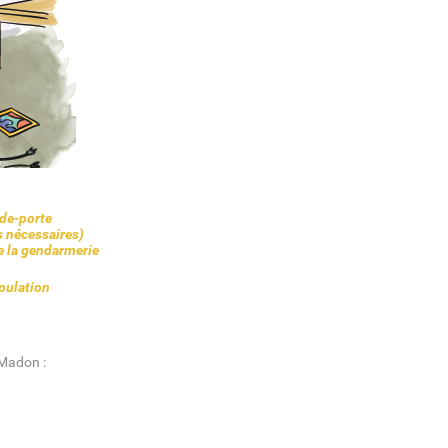
-de-porte
s nécessaires)
de la gendarmerie
opulation
 Madon :