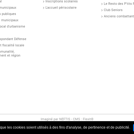
al
Inscriptions scolaires
Le Resto des P'tits 
 municipaux
L'accueil périscolaire
Club Seniors
s publiques
Anciens combattan
s municipaux
local d'urbanisme
espondant Défense
 fiscalité locale
munalité,
ent et région
Imaginé par
NEFTIS
- CMS :
Flexit©
ue les cookies soient utilisés à des fins d'analyse, de pertinence et de publicité.