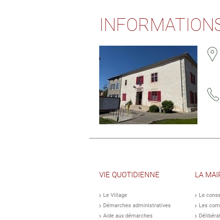
INFORMATIONS
VIE QUOTIDIENNE
LA MAI
Le Village
Le conse
Démarches administratives
Les com
Aide aux démarches
Délibéra