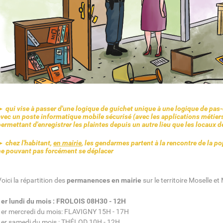
►
qui vise à passer d'une logique de guichet unique à une logique de pas
avec un poste informatique mobile sécurisé (avec les applications métier
permettant d'enregistrer les plaintes depuis un autre lieu que les locaux 
► c
hez l'habitant,
en mairie
, les gendarmes partent à la rencontre de la p
ne pouvant pas forcément se déplacer
oici la répartition des
permanences en mairie
sur le territoire Moselle et
1er lundi du mois : FROLOIS 08H30 - 12H
1er mercredi du mois: FLAVIGNY 15H - 17H
1er samedi du mois : THÉLOD 10H - 12H