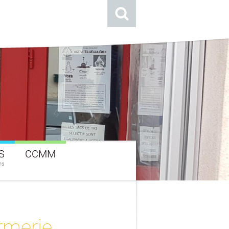
S
CCMM
ns
rmerie