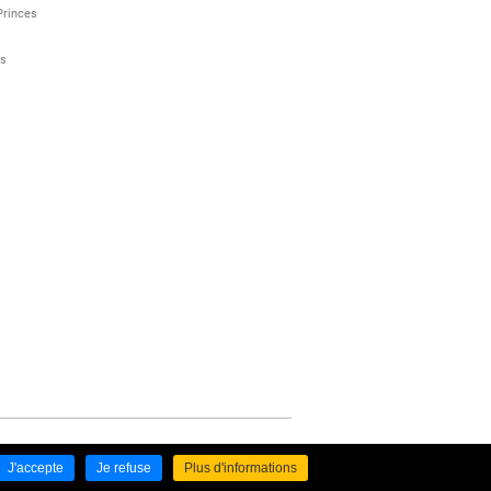
Princes
ts
J'accepte
Je refuse
Plus d'informations