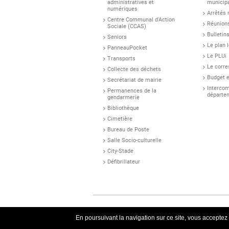
administratives et
municip
numériques
Arrêtés
Centre Communal d'Action
Réunion
Sociale (CCAS)
Bulletin
Seniors
Le plan 
PanneauPocket
Le PLUi
Transports
Le corr
Collecte des déchets
Budget et
Secrétariat de mairie
Intercom
Permanences de la
départem
gendarmerie
Bibliothèque
Cimetière
Bureau de Poste
Salle Socio-culturelle
City-Stade
Défibrillateur
En poursuivant la navigation sur ce site, vous acceptez q