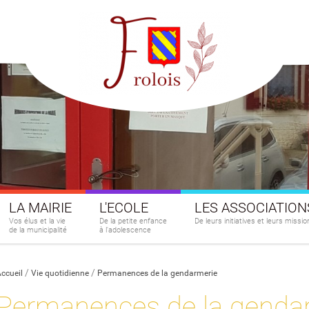
LA MAIRIE
L'ECOLE
LES ASSOCIATION
Vos élus et la vie
De la petite enfance
De leurs initiatives et leurs missio
de la municipalité
à l'adolescence
ccueil
Vie quotidienne
Permanences de la gendarmerie
Permanences de la genda