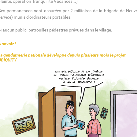
lainte, opération Tranquillité Vacances...)
Ces permanences sont assurées par 2 militaires de la brigade de Neuv
service
) munis d'ordinateurs portables.
i aucun public, patrouilles pédestres prévues dans le village.
 savoir !
La gendarmerie nationale développe depuis plusieurs mois le projet
UBIQUITY