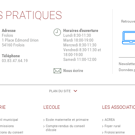
 PRATIQUES
Retrouve
Adresse
Horaires d'ouverture
Frolois
Lundi 8:30-11:30
1 Place Edmond Urion
Mardi 18:00-19:00
54160 Frolois
Mercredi 8:30-11:30
Vendredi 8:30-11:30 et
18:00-19:00
Téléphone
​​​​​​​Samedi 11:00-12:00
03.83.47.64.19
Newslette
Données p
Nous écrire
PLAN DU SITE
RIE
L'ECOLE
LES ASSOCIATI
il municipal
Ecole maternelle et primaire
ACREA
missions
Compte-rendus du conseil
Foyer rural
d'école
tions du conseil
Frolois'anime