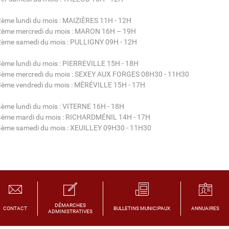
2ème lundi du mois : MAIZIÈRES 11H - 12H
2ème mercredi du mois : MARON 16H – 19H
2ème samedi du mois : PULLIGNY 09H - 12H
3ème lundi du mois : PIERREVILLE 15H - 18H
3ème mercredi du mois : SEXEY AUX FORGES 08H30 - 11H30
3ème vendredi du mois : MÉRÉVILLE 15H - 17H
4ème lundi du mois : VITERNE 16H - 18H
4ème mardi du mois : RICHARDMÉNIL 14H - 17H
4ème samedi du mois : XEUILLEY 09H30 - 11H30
DÉMARCHES
CONTACT
BULLETINS MUNICIPAUX
ANNUAIRES
ADMINISTRATIVES